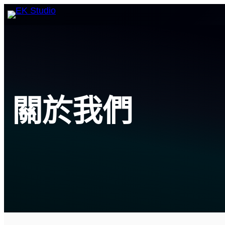
跳
至
主
要
內
容
關於我們